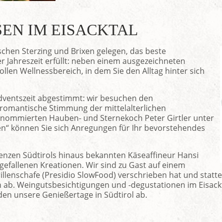
EN IM EISACKTAL
chen Sterzing und Brixen gelegen, das beste
r Jahreszeit erfüllt: neben einem ausgezeichneten
len Wellnessbereich, in dem Sie den Alltag hinter sich
dventszeit abgestimmt: wir besuchen den
romantische Stimmung der mittelalterlichen
nommierten Hauben- und Sternekoch Peter Girtler unter
n“ können Sie sich Anregungen für Ihr bevorstehendes
nzen Südtirols hinaus bekannten Käseaffineur Hansi
efallenen Kreationen. Wir sind zu Gast auf einem
Brillenschafe (Presidio SlowFood) verschrieben hat und sta
 ab. Weingutsbesichtigungen und -degustationen im Eisack
en unsere Genießertage in Südtirol ab.