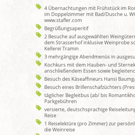
4 Übernachtungen mit Frühstück im Rom
im Doppelzimmer mit Bad/Dusche u. W
www.stafler.com
Begrüßungsaperitif
2 Besuche auf ausgewählten Weingütern
dem Strasserhof inklusive Weinprobe s
Kellerei Tramin
3 mehrgängige Abendmenüs in ausgesu
Kochkurs mit dem Hauben- und Sterneko
anschließendem Essen sowie begleiten
Besuch des Käseaffineurs Hansi Baumga
Besuch eines Brillenschafzüchters (Pres
täglicher Begleitbus (ab/ bis Romantikhote
Parkgebühren
versierte, deutschsprachige Reiseleit
Reise
1 Reiselektüre (pro Zimmer) zur persön
die Weinreise