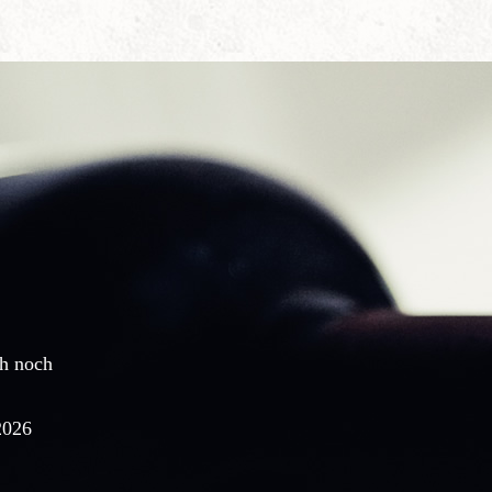
ch noch
"Unsere Erinnerungen an die Reise sind wirkli
kalter Füße unterwegs. ;) Vielen Dank nochma
Organisation."
2026
Martina Martius und Bernd Weber, Lüneburg, K
zum Advent, November