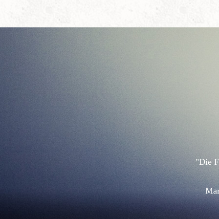
"Die F
Mar