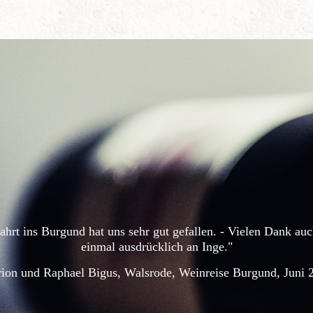
ahrt ins Burgund hat uns sehr gut gefallen. - Vielen Dank au
einmal ausdrücklich an Inge."
ion und Raphael Bigus, Walsrode, Weinreise Burgund, Juni 