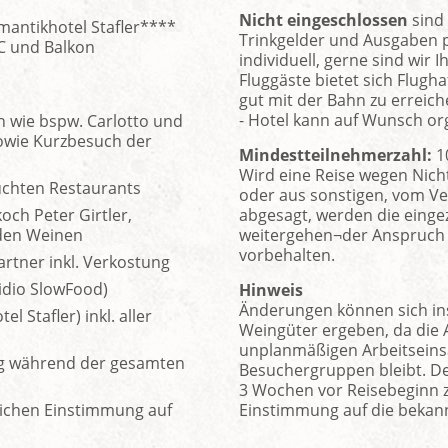
Nicht eingeschlossen
sind 
antikhotel Stafler****
Trinkgelder und Ausgaben pe
C und Balkon
individuell, gerne sind wir 
Fluggäste bietet sich Flugh
gut mit der Bahn zu erreich
- Hotel kann auf Wunsch or
 wie bspw. Carlotto und
owie Kurzbesuch der
Mindestteilnehmerzahl:
1
Wird eine Reise wegen Nich
chten Restaurants
oder aus sonstigen, vom Ve
ch Peter Girtler,
abgesagt, werden die eingeza
den Weinen
weitergehen¬der Anspruch 
vorbehalten.
rtner inkl. Verkostung
idio SlowFood)
Hinweis
Änderungen können sich in
l Stafler) inkl. aller
Weingüter ergeben, da die 
unplanmäßigen Arbeitseinsat
ung während der gesamten
Besuchergruppen bleibt. Den
3 Wochen vor Reisebeginn z
lichen Einstimmung auf
Einstimmung auf die bekannt