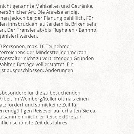
nicht genannte Mahlzeiten und Getränke,
rsönlicher Art. Die Anreise erfolgt
Ihnen jedoch bei der Planung behilflich. Für
afen Innsbruck an, außerdem ist Brixen sehr
en. Der Transfer ab/bis Flughafen / Bahnhof
ganisiert werden.
0 Personen, max. 16 Teilnehmer
terreichens der Mindestteilnehmerzahl
ranstalter nicht zu vertretenden Gründen
hlten Beträge voll erstattet. Ein
ist ausgeschlossen. Änderungen
sbesondere für die zu besuchenden
Arbeit im Weinberg/Keller oftmals einen
z fordert und somit keine Zeit für
 endgültigen Reiseverlauf erhalten Sie ca.
usammen mit Ihrer Reiselektüre zur
lich schönste Zeit des Jahres.