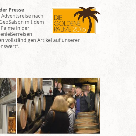
der Presse
 Adventsreise nach
t GeoSaison mit dem
 Palme in der
Genießerreisen
en vollständigen Artikel auf unserer
nswert“.