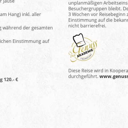
r Jause
unplanmäßigen Arbeitseinsat
Besuchergruppen bleibt. Den
am Hang) inkl. aller
3 Wochen vor Reisebeginn z
Einstimmung auf die bekannt
nicht barrierefrei.
ung während der gesamten
lichen Einstimmung auf
Diese Reise wird in Kooper
durchgeführt.
www.genus
 120.- €