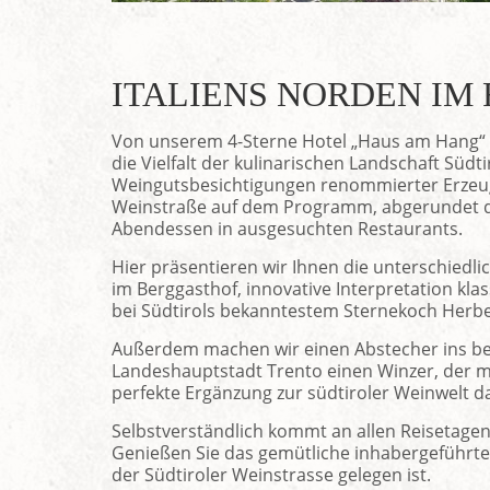
ITALIENS NORDEN IM
Von unserem 4-Sterne Hotel „Haus am Hang“ i
die Vielfalt der kulinarischen Landschaft Süd
Weingutsbesichtigungen renommierter Erzeuge
Weinstraße auf dem Programm, abgerundet du
Abendessen in ausgesuchten Restaurants.
Hier präsentieren wir Ihnen die unterschiedli
im Berggasthof, innovative Interpretation kl
bei Südtirols bekanntestem Sternekoch Herbe
Außerdem machen wir einen Abstecher ins b
Landeshauptstadt Trento einen Winzer, der m
perfekte Ergänzung zur südtiroler Weinwelt dar
Selbstverständlich kommt an allen Reisetagen
Genießen Sie das gemütliche inhabergeführte
der Südtiroler Weinstrasse gelegen ist.