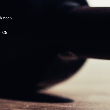
ch noch
"Unsere Erinnerungen an die Reise sind wirkli
kalter Füße unterwegs. ;) Vielen Dank nochma
Organisation."
2026
Martina Martius und Bernd Weber, Lüneburg, K
zum Advent, November