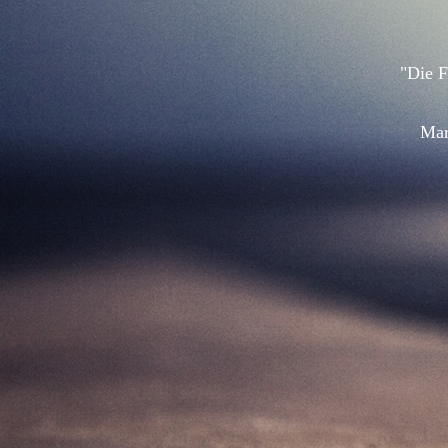
"Die F
Mar