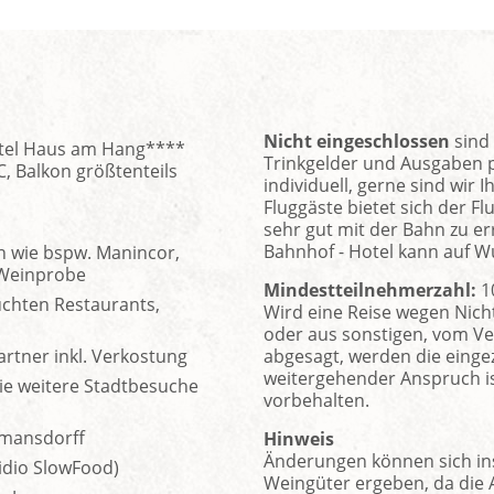
Nicht eingeschlossen
sind 
otel Haus am Hang****
Trinkgelder und Ausgaben pe
 Balkon größtenteils
individuell, gerne sind wir 
Fluggäste bietet sich der F
sehr gut mit der Bahn zu er
Bahnhof - Hotel kann auf W
n wie bspw. Manincor,
 Weinprobe
Mindestteilnehmerzahl:
1
chten Restaurants,
Wird eine Reise wegen Nich
oder aus sonstigen, vom Ve
rtner inkl. Verkostung
abgesagt, werden die eingeza
weitergehender Anspruch i
ie weitere Stadtbesuche
vorbehalten.
ttmansdorff
Hinweis
Änderungen können sich in
idio SlowFood)
Weingüter ergeben, da die 