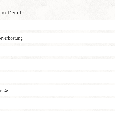
im Detail
severkostung
traße