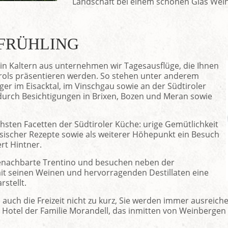
Landschaft bei einem schönen Glas Wei
 FRÜHLING
n Kaltern aus unternehmen wir Tagesausflüge, die Ihnen
tirols präsentieren werden. So stehen unter anderem
r im Eisacktal, im Vinschgau sowie an der Südtiroler
rch Besichtigungen in Brixen, Bozen und Meran sowie
chsten Facetten der Südtiroler Küche: urige Gemütlichkeit
assischer Rezepte sowie als weiterer Höhepunkt ein Besuch
rt Hintner.
enachbarte Trentino und besuchen neben der
it seinen Weinen und hervorragenden Destillaten eine
stellt.
 auch die Freizeit nicht zu kurz, Sie werden immer ausreic
 Hotel der Familie Morandell, das inmitten von Weinbergen