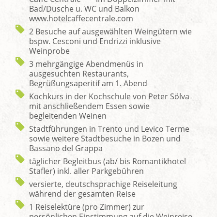
Bad/Dusche u. WC und Balkon
www.hotelcaffecentrale.com
2 Besuche auf ausgewählten Weingütern wie
bspw. Cesconi und Endrizzi inklusive
Weinprobe
3 mehrgängige Abendmenüs in
ausgesuchten Restaurants,
Begrüßungsaperitif am 1. Abend
Kochkurs in der Kochschule von Peter Sölva
mit anschließendem Essen sowie
begleitenden Weinen
Stadtführungen in Trento und Levico Terme
sowie weitere Stadtbesuche in Bozen und
Bassano del Grappa
täglicher Begleitbus (ab/ bis Romantikhotel
Stafler) inkl. aller Parkgebühren
versierte, deutschsprachige Reiseleitung
während der gesamten Reise
1 Reiselektüre (pro Zimmer) zur
persönlichen Einstimmung auf die Weinreise