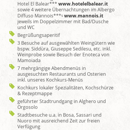
Hotel El Balear***
www.hotelelbalear.it
sowie 4 weitere Übernachtungen im Albergo
Diffuso Mannois***
www.mannois.it
s
jeweils im Doppelzimmer mit Bad/Dusche
und WC
Begrüßungsaperitif
3 Besuche auf ausgewählten Weingütern wie
bspw. Siddùra, Giuseppe Sedilesu, etc. inkl.
Weinprobe sowie Besuch der Enoteca von
Mamoiada
7 mehrgängige Abendmenüs in
ausgesuchten Restaurants und Osterien
inkl. unseres Kochkurs-Menüs
Kochkurs lokaler Spezialitäten, Kochschürze
& Rezeptmappe
geführter Stadtrundgang in Alghero und
Orgosolo
Stadtbesuche u.a. in Bosa, Sassari und
Nuoro mit ausreichend Zeit zur freien
Verfügung