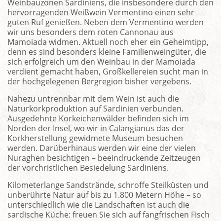
Weinbauzonen Sardiniens, die insbesondere durch den
hervorragenden Weißwein Vermentino einen sehr
guten Ruf genießen. Neben dem Vermentino werden
wir uns besonders dem roten Cannonau aus
Mamoiada widmen. Aktuell noch eher ein Geheimtipp,
denn es sind besonders kleine Familienweingüter, die
sich erfolgreich um den Weinbau in der Mamoiada
verdient gemacht haben, Großkellereien sucht man in
der hochgelegenen Bergregion bisher vergebens.
Nahezu untrennbar mit dem Wein ist auch die
Naturkorkproduktion auf Sardinien verbunden.
Ausgedehnte Korkeichenwälder befinden sich im
Norden der Insel, wo wir in Calangianus das der
Korkherstellung gewidmete Museum besuchen
werden. Darüberhinaus werden wir eine der vielen
Nuraghen besichtigen – beeindruckende Zeitzeugen
der vorchristlichen Besiedelung Sardiniens.
Kilometerlange Sandstrände, schroffe Steilküsten und
unberührte Natur auf bis zu 1.800 Metern Höhe – so
unterschiedlich wie die Landschaften ist auch die
sardische Küche: freuen Sie sich auf fangfrischen Fisch