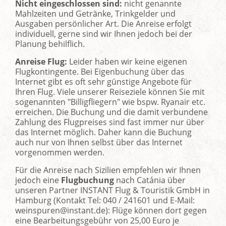
Nicht eingeschlossen sind:
nicht genannte
Mahlzeiten und Getränke, Trinkgelder und
Ausgaben persönlicher Art. Die Anreise erfolgt
individuell, gerne sind wir Ihnen jedoch bei der
Planung behilflich.
Anreise Flug:
Leider haben wir keine eigenen
Flugkontingente. Bei Eigenbuchung über das
Internet gibt es oft sehr günstige Angebote für
Ihren Flug. Viele unserer Reiseziele können Sie mit
sogenannten "Billigfliegern" wie bspw. Ryanair etc.
erreichen. Die Buchung und die damit verbundene
Zahlung des Flugpreises sind fast immer nur über
das Internet möglich. Daher kann die Buchung
auch nur von Ihnen selbst über das Internet
vorgenommen werden.
Für die Anreise nach Sizilien empfehlen wir Ihnen
jedoch eine
Flugbuchung
nach Catánia über
unseren Partner INSTANT Flug & Touristik GmbH in
Hamburg (Kontakt Tel: 040 / 241601 und E-Mail:
weinspuren@instant.de): Flüge können dort gegen
eine Bearbeitungsgebühr von 25,00 Euro je